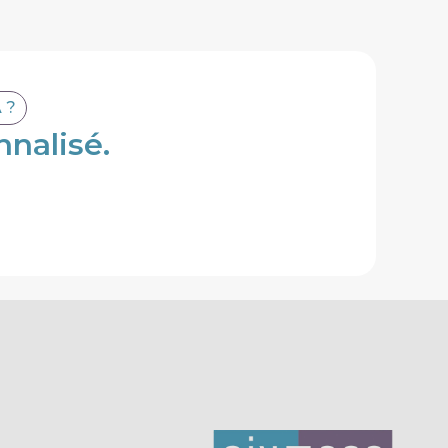
 ?
nalisé.