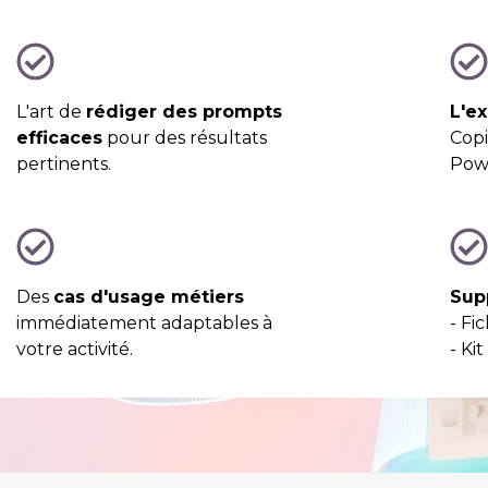
L'art de
rédiger des prompts
L'ex
efficaces
pour des résultats
Copi
pertinents.
Powe
Des
cas d'usage métiers
Supp
immédiatement adaptables à
- Fi
votre activité.
- Ki