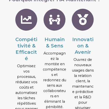
Compéti
Humain
Innovati
tivité &
& Sens
on &
Efficacit
Avenir
Accompagn
é​
ez la
Ouvrez de
montée en
nouveaux
Optimisez
compétence
usages dans
vos
s et
la relation
processus,
redonnez du
client, la
réduisez vos
sens aux
maintenanc
coûts et
collaborateu
e prédictive
automatisez
rs en
et la R&D
les tâches
éliminant la
pour
répétitives
pénibilité.
sécuriser
pour gagner