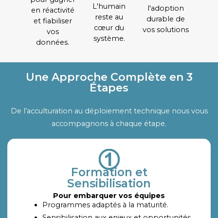
L'humain
l'adoption
en réactivité
reste au
durable de
et fiabiliser
cœur du
vos solutions
vos
système.
données.
Une Approche Complète en 3
Étapes
De l’acculturation au déploiement technique nous vous
accompagnons à chaque étape.
Formation et
Sensibilisation
Pour embarquer vos équipes
Programmes adaptés à la maturité.
Sensibilisation aux enjeux et opportunités.