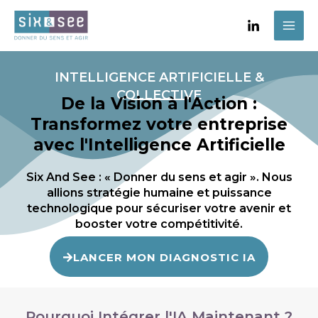
Aller
MAI
au
ME
contenu
INTELLIGENCE ARTIFICIELLE &
COLLECTIVE
De la Vision à l'Action :
Transformez votre entreprise
avec l'Intelligence Artificielle
Six And See : « Donner du sens et agir ». Nous
allions stratégie humaine et puissance
technologique pour sécuriser votre avenir et
booster votre compétitivité.​
LANCER MON DIAGNOSTIC IA
Pourquoi Intégrer l'IA Maintenant ?