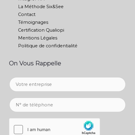
La Méthode Six&See
Contact
Témoignages
Certification Qualiopi
Mentions Légales
Politique de confidentialité
On Vous Rappelle
V
o
t
t
N
r
é
u
e
l
m
e
é
é
n
p
r